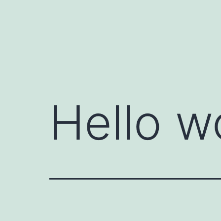
コ
ン
テ
ン
ツ
へ
Hello w
ス
キ
ッ
プ